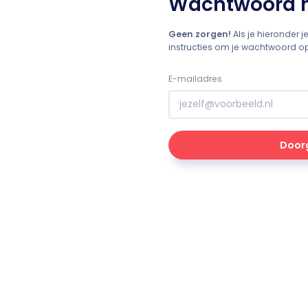
Wachtwoord h
Geen zorgen!
Als je hieronder je
instructies om je wachtwoord opn
E-mailadres
Door